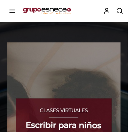
Contenidos, programas y recursos educativos de Grupo
Esneca TV
Iniciar Sesión
Para iniciar sesión debes introducir el
mismo usuario y contraseña que utilizas
para acceder al campus virtual:
https://elcampusonline.com
Dirección de correo electrónico
Contraseña