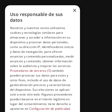
GRUPO ESNECA TV
×
Uso responsable de sus
Inicio
datos
Contacto
Nosotros y nuestros socios utilizamos
cookies y tecnologías similares para
Información Legal
almacenar y acceder a información en su
Política de Cookies
dispositivo y procesar datos personales,
como su dirección IP, identificadores únicos
y datos de navegación, para ofrecer
anuncios y contenido personalizados, medir
anuncios y contenido, obtener información
FORMACIÓN Y ENTRETENIMIENTO
sobre la audiencia y mejorar los servicios.
Formación abierta
Proveedores de terceros (5)
también
pueden procesar sus datos para estos y
Cuídate con Grupo Esneca
otros fines, incluido el uso de datos de
geolocalización precisos y características
Entrevistas profesionales
del dispositivo. Sus elecciones se aplican
solo a este sitio web. Algunos proveedores
pueden basarse en el interés legítimo en
lugar del consentimiento; tiene derecho a
EL RINCÓN DEL ALUMNO
oponerse en
Configuración de publicidad
.