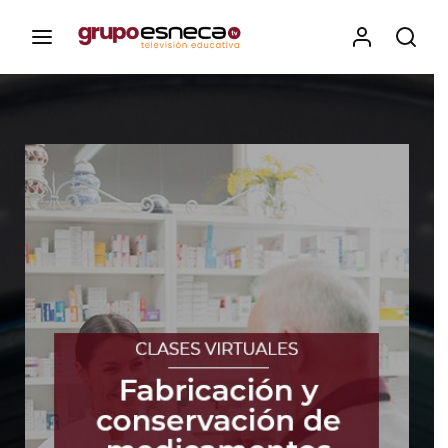
Contenidos, programas y recursos educativos de Grupo
Esneca TV
Iniciar Sesión
Para iniciar sesión debes introducir el
mismo usuario y contraseña que utilizas
para acceder al campus virtual:
https://elcampusonline.com
Dirección de correo electrónico
Contraseña