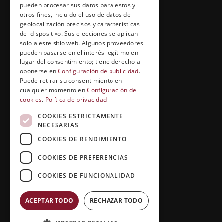
pueden procesar sus datos para estos y
Cuídate con Grupo Esneca
otros fines, incluido el uso de datos de
geolocalización precisos y características
Entrevistas profesionales
del dispositivo. Sus elecciones se aplican
solo a este sitio web. Algunos proveedores
pueden basarse en el interés legítimo en
lugar del consentimiento; tiene derecho a
EL RINCÓN DEL ALUMNO
oponerse en
Configuración de publicidad
.
Puede retirar su consentimiento en
Conócenos
cualquier momento en
Configuración de
cookies
.
Política de privacidad
Preguntas y respuestas
COOKIES ESTRICTAMENTE
Clases virtuales
NECESARIAS
COOKIES DE RENDIMIENTO
COOKIES DE PREFERENCIAS
COOKIES DE FUNCIONALIDAD
ACEPTAR TODO
RECHAZAR TODO
Copyright © 2026 |
Grupo Esneca TV