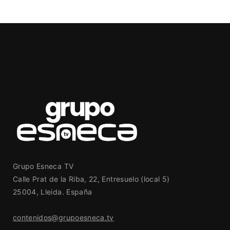
Grupo Esneca TV
Calle Prat de la Riba, 22, Entresuelo (local 5)
25004, Lleida. España
contenidos@grupoesneca.tv