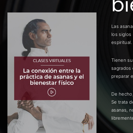
bi
Las asanas
los siglos
espiritual.
Rec
Tienen su 
sagrados 
preparar e
De hecho,
Se trata 
asanas, no
librement