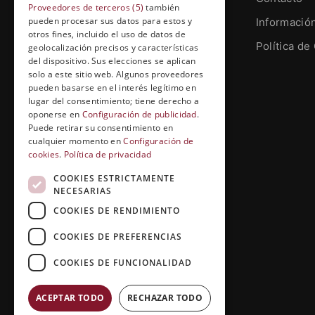
Proveedores de terceros (5)
también
pueden procesar sus datos para estos y
Informació
otros fines, incluido el uso de datos de
Grupo Esneca TV
Política de
geolocalización precisos y características
Calle Prat de la Riba, 22, Entresuelo
del dispositivo. Sus elecciones se aplican
(local 5)
solo a este sitio web. Algunos proveedores
pueden basarse en el interés legítimo en
25004, Lleida. España
lugar del consentimiento; tiene derecho a
oponerse en
Configuración de publicidad
.
contenidos@grupoesneca.tv
Puede retirar su consentimiento en
cualquier momento en
Configuración de
cookies
.
Política de privacidad
+(34) 91 005 91 27
COOKIES ESTRICTAMENTE
NECESARIAS
COOKIES DE RENDIMIENTO
COOKIES DE PREFERENCIAS
COOKIES DE FUNCIONALIDAD
ACEPTAR TODO
RECHAZAR TODO