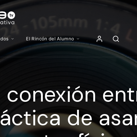
Contenidos, p
Iniciar Sesión
odos
El Rincón del Alumno
iciar sesión debes introducir el mismo usuario y contras
lizas para acceder al campus virtual:
 conexión ent
//elcampusonline.com
n de correo electrónico
áctica de asa
eña