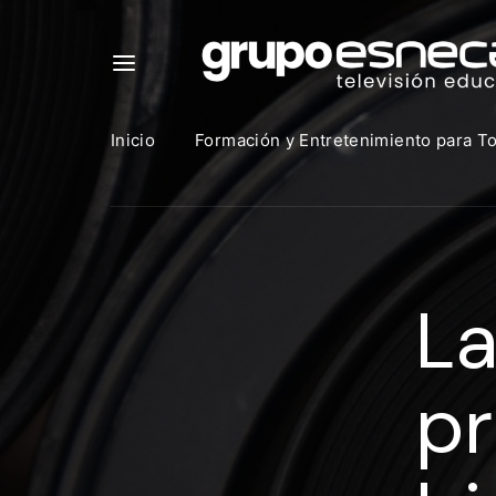
Inicio
Formación y Entretenimiento para T
Para in
que uti
La
https:
Direcció
pr
Contras