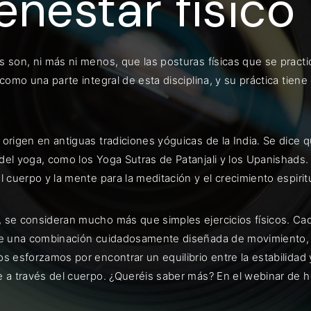
enestar físico
 son, ni más ni menos, que las posturas físicas que se practic
ENTRAR
 como una parte integral de esta disciplina, y su práctica tien
uérdame
origen en antiguas tradiciones yóguicas de la India. Se dice 
del yoga, como los Yoga Sutras de Patanjali y los Upanishads
l cuerpo y la mente para la meditación y el crecimiento espiritu
 se consideran mucho más que simples ejercicios físicos. Cad
de una combinación cuidadosamente diseñada de movimiento, ali
s esforzamos por encontrar un equilibrio entre la estabilidad
e a través del cuerpo. ¿Queréis saber más? En el webinar de h