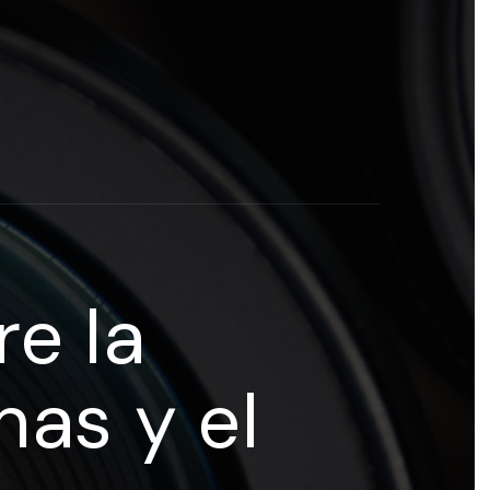
rogramas y recursos educativos de Grupo Esneca TV
eña
re la
nas y el