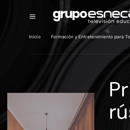
Inicio
Formación y Entretenimiento para T
Para in
que uti
Pr
https:
Direcció
rú
Contras