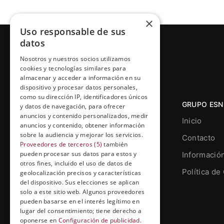
×
Uso responsable de sus
datos
Nosotros y nuestros socios utilizamos
cookies y tecnologías similares para
almacenar y acceder a información en su
dispositivo y procesar datos personales,
como su dirección IP, identificadores únicos
GRUPO ESN
y datos de navegación, para ofrecer
anuncios y contenido personalizados, medir
Inicio
anuncios y contenido, obtener información
sobre la audiencia y mejorar los servicios.
Contacto
Proveedores de terceros (5)
también
pueden procesar sus datos para estos y
Informació
otros fines, incluido el uso de datos de
Grupo Esneca TV
Política de
geolocalización precisos y características
Calle Prat de la Riba, 22, Entresuelo
del dispositivo. Sus elecciones se aplican
(local 5)
solo a este sitio web. Algunos proveedores
pueden basarse en el interés legítimo en
25004, Lleida. España
lugar del consentimiento; tiene derecho a
oponerse en
Configuración de publicidad
.