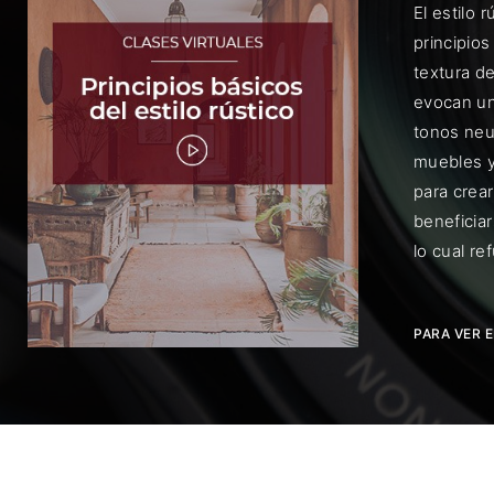
El estilo 
principios
textura d
evocan un 
tonos neut
muebles y
Rec
para crea
beneficiar
lo cual re
PARA VER 