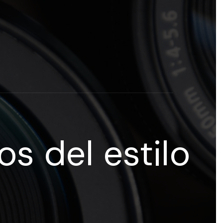
rogramas y recursos educativos de Grupo Esneca TV
eña
os del estilo