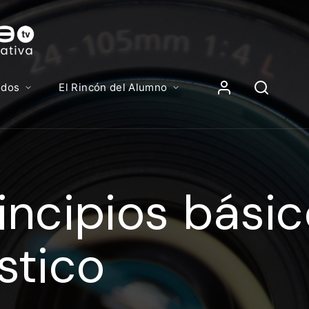
Contenidos, p
Iniciar Sesión
odos
El Rincón del Alumno
iciar sesión debes introducir el mismo usuario y contras
lizas para acceder al campus virtual:
incipios básic
//elcampusonline.com
n de correo electrónico
stico
eña