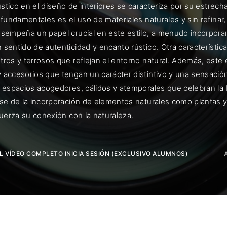
rústico en el diseño de interiores se caracteriza por su estrech
 fundamentales es el uso de materiales naturales y sin refinar,
esempeña un papel crucial en este estilo, a menudo incorpor
sentido de autenticidad y encanto rústico. Otra característica 
ENTRAR
ros y terrosos que reflejan el entorno natural. Además, este es
 accesorios que tengan un carácter distintivo y una sensación
uérdame
r espacios acogedores, cálidos y atemporales que celebran la 
se de la incorporación de elementos naturales como plantas y 
fuerza su conexión con la naturaleza.
EL VÍDEO COMPLETO INICIA SESIÓN (EXCLUSIVO ALUMNOS)