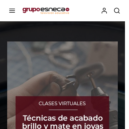
Contenidos, programas y recursos educativos de Grupo
Esneca TV
Iniciar Sesión
Para iniciar sesión debes introducir el
mismo usuario y contraseña que utilizas
para acceder al campus virtual:
https://elcampusonline.com
Dirección de correo electrónico
Contraseña