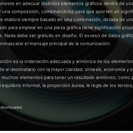
onsiste en adecuar distintos elementos gráficos dentro de un
ar una composición, combinándolos para que aporten un signif
e elabora siempre basado en una combinación, dotada de un
do para emplear en una pieza gráfica tiene significación prop
ENTRAR
. Nada debe ser gratuito en diseño. El exceso de datos gráfic
 enmascarar el mensaje principal de la comunicación.
uérdame
ición es la ordenación adecuada y armónica de los elementos
e al destinatario con la mayor claridad, síntesis, economía y 
 muchos elementos para tener un resultado armónico, como por
l equilibrio informal, la proporción áurea, la regla de los tercios
udiovisuales