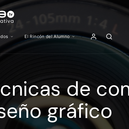
Contenidos, p
Iniciar Sesión
odos
El Rincón del Alumno
iciar sesión debes introducir el mismo usuario y contras
lizas para acceder al campus virtual:
cnicas de co
//elcampusonline.com
n de correo electrónico
seño gráfico
eña