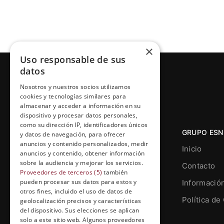
×
Uso responsable de sus
datos
Nosotros y nuestros socios utilizamos
cookies y tecnologías similares para
almacenar y acceder a información en su
dispositivo y procesar datos personales,
como su dirección IP, identificadores únicos
GRUPO ESN
y datos de navegación, para ofrecer
anuncios y contenido personalizados, medir
Inicio
anuncios y contenido, obtener información
sobre la audiencia y mejorar los servicios.
Contacto
Proveedores de terceros (5)
también
pueden procesar sus datos para estos y
Informació
otros fines, incluido el uso de datos de
Grupo Esneca TV
Política de
geolocalización precisos y características
Calle Prat de la Riba, 22, Entresuelo
del dispositivo. Sus elecciones se aplican
(local 5)
solo a este sitio web. Algunos proveedores