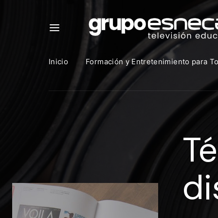
Inicio
Formación y Entretenimiento para T
Para in
que uti
Té
https:
Direcció
di
Contras