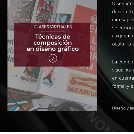
Diseñar c
desarroll
mensaje s
selecciona
asignemos
ocultar o
Rec
La compos
visualment
en cuenta
formal y e
Diseño y a