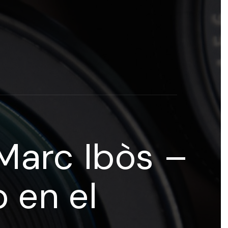
rogramas y recursos educativos de Grupo Esneca TV
eña
Marc Ibòs –
 en el