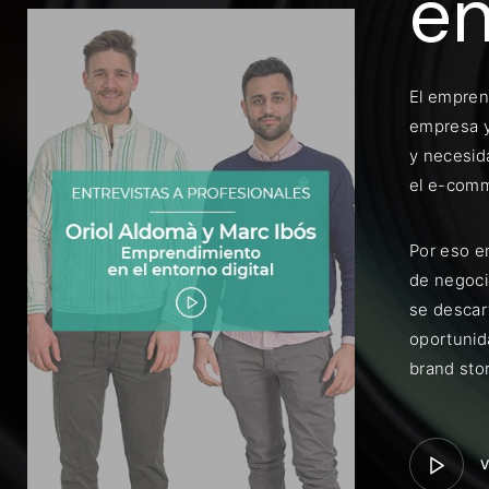
en
El empren
empresa y
y necesid
Rec
el e-comm
Por eso e
de negoci
se descar
oportunida
brand stor
V