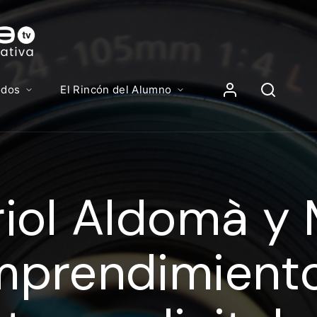
Contenidos, p
Iniciar Sesión
odos
El Rincón del Alumno
iciar sesión debes introducir el mismo usuario y contras
lizas para acceder al campus virtual:
iol Aldomà y 
//elcampusonline.com
n de correo electrónico
prendimiento
eña