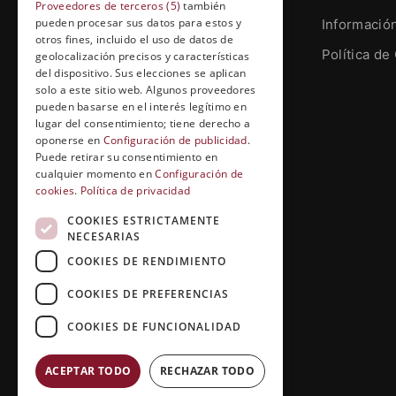
Proveedores de terceros (5)
también
pueden procesar sus datos para estos y
Informació
otros fines, incluido el uso de datos de
Grupo Esneca TV
Política de
geolocalización precisos y características
Calle Prat de la Riba, 22, Entresuelo
del dispositivo. Sus elecciones se aplican
(local 5)
solo a este sitio web. Algunos proveedores
pueden basarse en el interés legítimo en
25004, Lleida. España
lugar del consentimiento; tiene derecho a
oponerse en
Configuración de publicidad
.
contenidos@grupoesneca.tv
Puede retirar su consentimiento en
cualquier momento en
Configuración de
cookies
.
Política de privacidad
+(34) 91 005 91 27
COOKIES ESTRICTAMENTE
NECESARIAS
COOKIES DE RENDIMIENTO
COOKIES DE PREFERENCIAS
COOKIES DE FUNCIONALIDAD
ACEPTAR TODO
RECHAZAR TODO