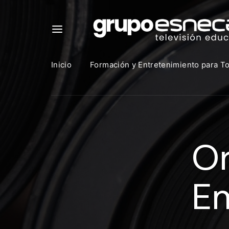
Inicio
Formación y Entretenimiento para T
Para in
que uti
Or
https:
Direcció
Em
Contras