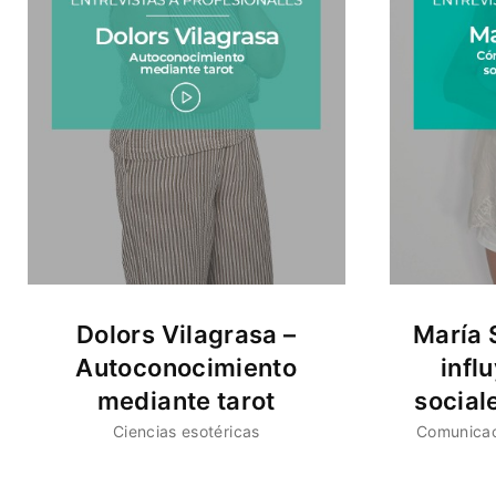
Dolors Vilagrasa –
María 
Autoconocimiento
infl
mediante tarot
social
Ciencias esotéricas
Comunica