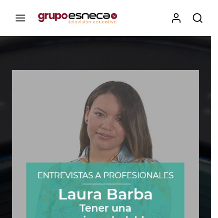
Contenidos, programas y recursos educativos de Grupo
Esneca TV
Iniciar Sesión
Para iniciar sesión debes introducir el
mismo usuario y contraseña que utilizas
para acceder al campus virtual:
https://elcampusonline.com
Dirección de correo electrónico
Contraseña