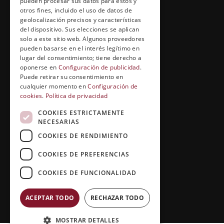
pueden procesar sus datos para estos y
Cuídate con Grupo Esneca
otros fines, incluido el uso de datos de
geolocalización precisos y características
Entrevistas profesionales
del dispositivo. Sus elecciones se aplican
solo a este sitio web. Algunos proveedores
pueden basarse en el interés legítimo en
lugar del consentimiento; tiene derecho a
EL RINCÓN DEL ALUMNO
oponerse en
Configuración de publicidad
.
Puede retirar su consentimiento en
Conócenos
cualquier momento en
Configuración de
cookies
.
Política de privacidad
Preguntas y respuestas
COOKIES ESTRICTAMENTE
Clases virtuales
NECESARIAS
COOKIES DE RENDIMIENTO
COOKIES DE PREFERENCIAS
COOKIES DE FUNCIONALIDAD
ACEPTAR TODO
RECHAZAR TODO
Copyright © 2026 |
Grupo Esneca TV
MOSTRAR DETALLES