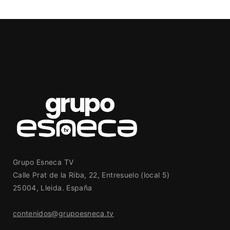
Grupo Esneca TV
Calle Prat de la Riba, 22, Entresuelo (local 5)
25004, Lleida. España
contenidos@grupoesneca.tv