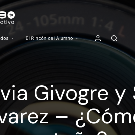
Contenidos, p
Iniciar Sesión
odos
El Rincón del Alumno
iciar sesión debes introducir el mismo usuario y contras
lizas para acceder al campus virtual:
lvia Givogre y
//elcampusonline.com
n de correo electrónico
varez – ¿Cómo
eña