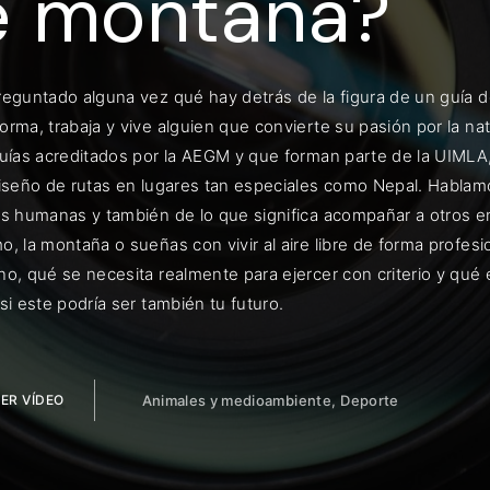
e montaña?
reguntado alguna vez qué hay detrás de la figura de un guía d
ENTRAR
rma, trabaja y vive alguien que convierte su pasión por la nat
guías acreditados por la AEGM y que forman parte de la UIML
uérdame
diseño de rutas en lugares tan especiales como Nepal. Hablamos
es humanas y también de lo que significa acompañar a otros en 
o, la montaña o sueñas con vivir al aire libre de forma profe
o, qué se necesita realmente para ejercer con criterio y qué e
si este podría ser también tu futuro.
ER VÍDEO
Animales y medioambiente
Deporte