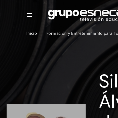
Inicio
Formación y Entretenimiento para T
Para in
que uti
Si
https:
Direcció
Ál
Contras