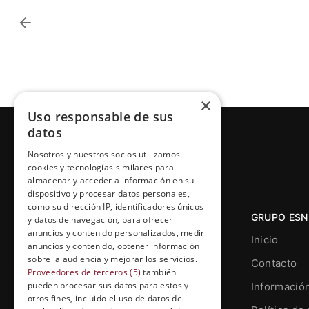
×
Uso responsable de sus
datos
Nosotros y nuestros socios utilizamos
cookies y tecnologías similares para
almacenar y acceder a información en su
dispositivo y procesar datos personales,
como su dirección IP, identificadores únicos
GRUPO ESN
y datos de navegación, para ofrecer
anuncios y contenido personalizados, medir
Inicio
anuncios y contenido, obtener información
sobre la audiencia y mejorar los servicios.
Contacto
Proveedores de terceros (5)
también
pueden procesar sus datos para estos y
Informació
otros fines, incluido el uso de datos de
Grupo Esneca TV