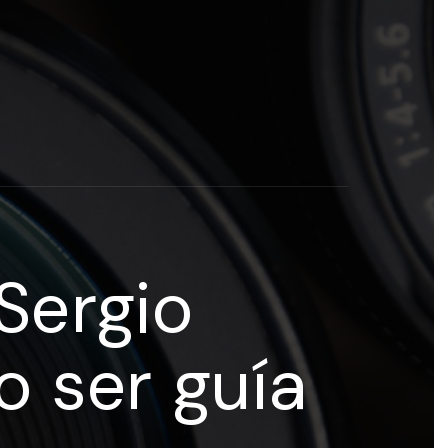
rogramas y recursos educativos de Grupo Esneca TV
eña
 Sergio
 ser guía