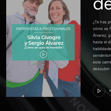
d
¿Te has p
cómo se fo
Álvarez, 
Rec
hasta el 
habilidad
senderism
este camin
descubrir 
V