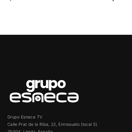
Grupo Esneca TV
Calle Prat de la Riba, 22, Entresuelo (local 5)
25004, Lleida. España