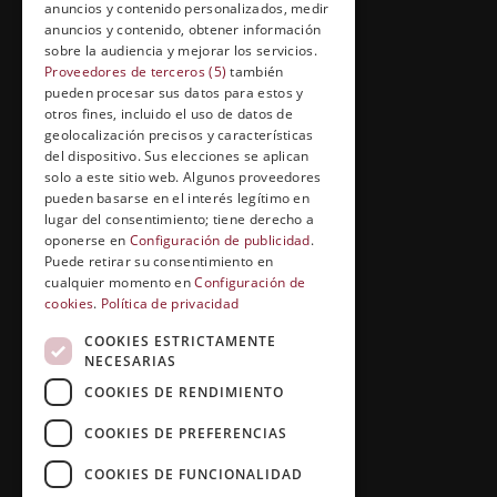
anuncios y contenido personalizados, medir
anuncios y contenido, obtener información
FORMACIÓN Y ENTRETENIMIENTO
sobre la audiencia y mejorar los servicios.
Formación abierta
Proveedores de terceros (5)
también
pueden procesar sus datos para estos y
Cuídate con Grupo Esneca
otros fines, incluido el uso de datos de
geolocalización precisos y características
Entrevistas profesionales
del dispositivo. Sus elecciones se aplican
solo a este sitio web. Algunos proveedores
pueden basarse en el interés legítimo en
lugar del consentimiento; tiene derecho a
EL RINCÓN DEL ALUMNO
oponerse en
Configuración de publicidad
.
Puede retirar su consentimiento en
Conócenos
cualquier momento en
Configuración de
cookies
.
Política de privacidad
Preguntas y respuestas
COOKIES ESTRICTAMENTE
Clases virtuales
NECESARIAS
COOKIES DE RENDIMIENTO
COOKIES DE PREFERENCIAS
COOKIES DE FUNCIONALIDAD