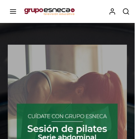
Contenidos, programas y recursos educativos de Grupo
Esneca TV
Iniciar Sesión
Para iniciar sesión debes introducir el
mismo usuario y contraseña que utilizas
para acceder al campus virtual:
https://elcampusonline.com
Dirección de correo electrónico
Contraseña