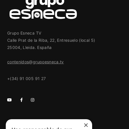
Grupo Esneca TV
Calle Prat de la Riba, 22, Entresuelo (local 5)
25004, Lleida. España
contenidos@grupoesneca.tv
+(34) 91 005 91 27
×
GRUPO ESNECA TV