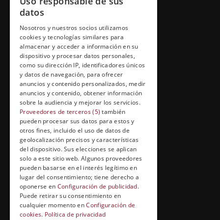
Uso responsable de sus
Inicio
datos
Contacto
Nosotros y nuestros socios utilizamos
cookies y tecnologías similares para
Información Legal
almacenar y acceder a información en su
Política de Cookies
dispositivo y procesar datos personales,
como su dirección IP, identificadores únicos
y datos de navegación, para ofrecer
anuncios y contenido personalizados, medir
anuncios y contenido, obtener información
FORMACIÓN Y ENTRETENIMIENTO
sobre la audiencia y mejorar los servicios.
Proveedores de terceros (5)
también
Formación abierta
pueden procesar sus datos para estos y
Cuídate con Grupo Esneca
otros fines, incluido el uso de datos de
geolocalización precisos y características
Entrevistas profesionales
del dispositivo. Sus elecciones se aplican
solo a este sitio web. Algunos proveedores
pueden basarse en el interés legítimo en
lugar del consentimiento; tiene derecho a
EL RINCÓN DEL ALUMNO
oponerse en
Configuración de publicidad
.
Puede retirar su consentimiento en
Conócenos
cualquier momento en
Configuración de
cookies
.
Política de privacidad
Preguntas y respuestas