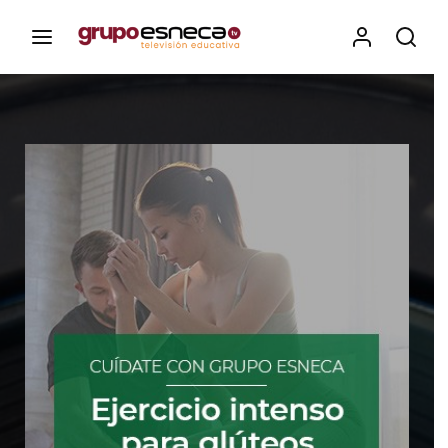
Contenidos, programas y recursos educativos de Grupo
Esneca TV
Iniciar Sesión
Para iniciar sesión debes introducir el
mismo usuario y contraseña que utilizas
para acceder al campus virtual:
https://elcampusonline.com
Dirección de correo electrónico
Contraseña