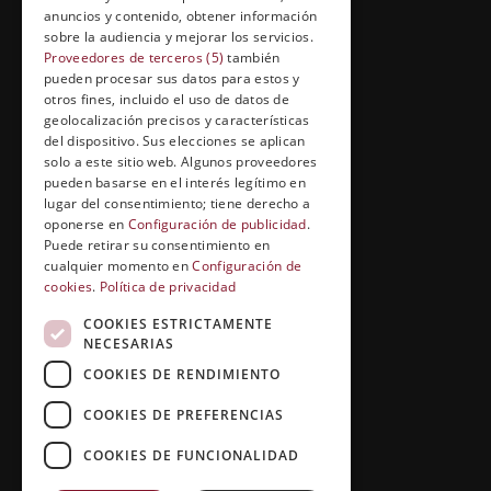
anuncios y contenido, obtener información
FORMACIÓN Y ENTRETENIMIENTO
sobre la audiencia y mejorar los servicios.
Formación abierta
Proveedores de terceros (5)
también
pueden procesar sus datos para estos y
Cuídate con Grupo Esneca
otros fines, incluido el uso de datos de
geolocalización precisos y características
Entrevistas profesionales
del dispositivo. Sus elecciones se aplican
solo a este sitio web. Algunos proveedores
pueden basarse en el interés legítimo en
lugar del consentimiento; tiene derecho a
EL RINCÓN DEL ALUMNO
oponerse en
Configuración de publicidad
.
Puede retirar su consentimiento en
Conócenos
cualquier momento en
Configuración de
cookies
.
Política de privacidad
Preguntas y respuestas
COOKIES ESTRICTAMENTE
Clases virtuales
NECESARIAS
COOKIES DE RENDIMIENTO
COOKIES DE PREFERENCIAS
COOKIES DE FUNCIONALIDAD