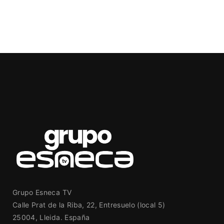
Grupo Esneca TV
Calle Prat de la Riba, 22, Entresuelo (local 5)
25004, Lleida. España