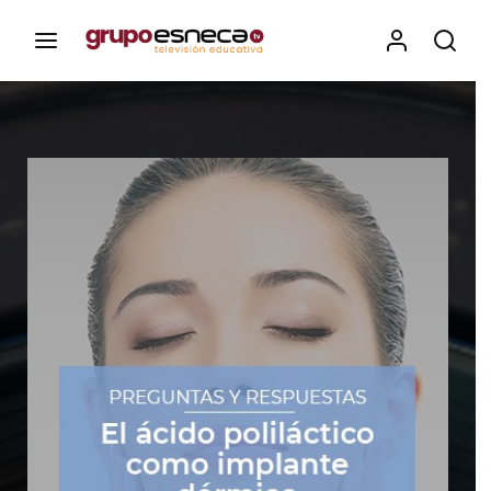
Contenidos, programas y recursos educativos de Grupo
Esneca TV
Iniciar Sesión
Para iniciar sesión debes introducir el
mismo usuario y contraseña que utilizas
para acceder al campus virtual:
https://elcampusonline.com
Dirección de correo electrónico
Contraseña