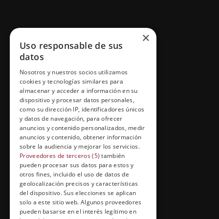
GRUPO ESNECA TV
×
Uso responsable de sus
Inicio
datos
Contacto
Nosotros y nuestros socios utilizamos
cookies y tecnologías similares para
Información Legal
almacenar y acceder a información en su
Política de Cookies
dispositivo y procesar datos personales,
como su dirección IP, identificadores únicos
y datos de navegación, para ofrecer
anuncios y contenido personalizados, medir
anuncios y contenido, obtener información
FORMACIÓN Y ENTRETENIMIENTO
sobre la audiencia y mejorar los servicios.
Formación abierta
Proveedores de terceros (5)
también
pueden procesar sus datos para estos y
Cuídate con Grupo Esneca
otros fines, incluido el uso de datos de
geolocalización precisos y características
Entrevistas profesionales
del dispositivo. Sus elecciones se aplican
solo a este sitio web. Algunos proveedores
pueden basarse en el interés legítimo en