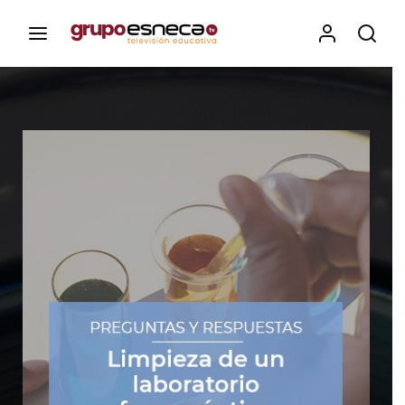
Contenidos, programas y recursos educativos de Grupo
Esneca TV
Iniciar Sesión
Para iniciar sesión debes introducir el
mismo usuario y contraseña que utilizas
para acceder al campus virtual:
https://elcampusonline.com
Dirección de correo electrónico
Contraseña