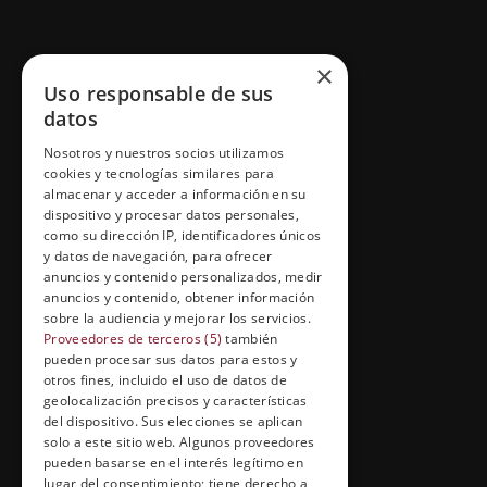
GRUPO ESNECA TV
×
Uso responsable de sus
Inicio
datos
Contacto
Nosotros y nuestros socios utilizamos
cookies y tecnologías similares para
Información Legal
almacenar y acceder a información en su
Política de Cookies
dispositivo y procesar datos personales,
como su dirección IP, identificadores únicos
y datos de navegación, para ofrecer
anuncios y contenido personalizados, medir
anuncios y contenido, obtener información
FORMACIÓN Y ENTRETENIMIENTO
sobre la audiencia y mejorar los servicios.
Formación abierta
Proveedores de terceros (5)
también
pueden procesar sus datos para estos y
Cuídate con Grupo Esneca
otros fines, incluido el uso de datos de
geolocalización precisos y características
Entrevistas profesionales
del dispositivo. Sus elecciones se aplican
solo a este sitio web. Algunos proveedores
pueden basarse en el interés legítimo en
lugar del consentimiento; tiene derecho a