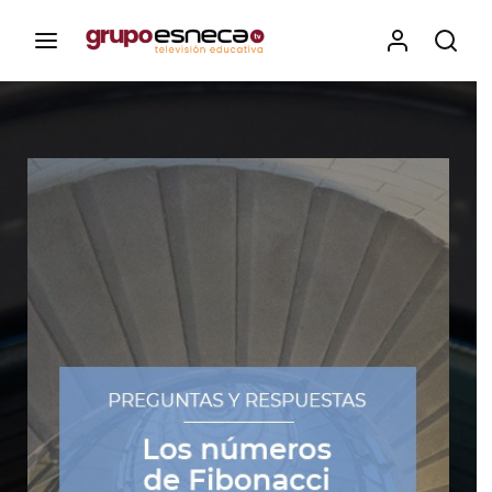
Contenidos, programas y recursos educativos de Grupo
Esneca TV
Iniciar Sesión
Para iniciar sesión debes introducir el
mismo usuario y contraseña que utilizas
para acceder al campus virtual:
https://elcampusonline.com
Dirección de correo electrónico
Contraseña