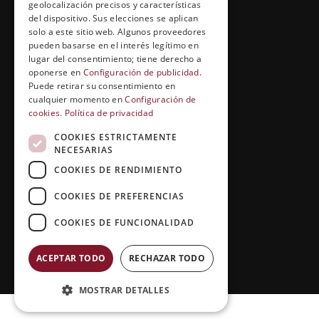
geolocalización precisos y características
Entrevistas profesionales
del dispositivo. Sus elecciones se aplican
solo a este sitio web. Algunos proveedores
pueden basarse en el interés legítimo en
lugar del consentimiento; tiene derecho a
EL RINCÓN DEL ALUMNO
oponerse en
Configuración de publicidad
.
Puede retirar su consentimiento en
Conócenos
cualquier momento en
Configuración de
cookies
.
Política de privacidad
Preguntas y respuestas
COOKIES ESTRICTAMENTE
Clases virtuales
NECESARIAS
COOKIES DE RENDIMIENTO
COOKIES DE PREFERENCIAS
COOKIES DE FUNCIONALIDAD
ACEPTAR TODO
RECHAZAR TODO
Copyright © 2026 |
Grupo Esneca TV
MOSTRAR DETALLES