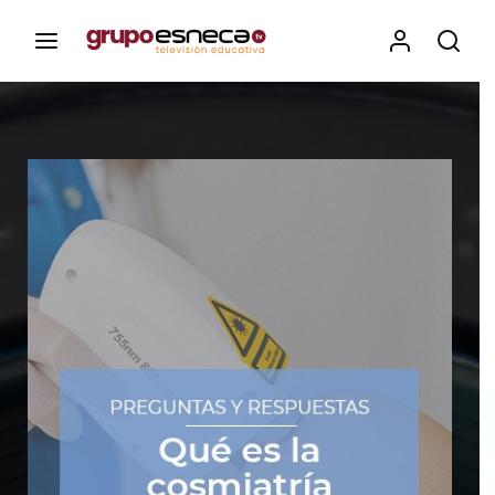
Contenidos, programas y recursos educativos de Grupo
Esneca TV
Iniciar Sesión
Para iniciar sesión debes introducir el
mismo usuario y contraseña que utilizas
para acceder al campus virtual:
https://elcampusonline.com
Dirección de correo electrónico
Contraseña