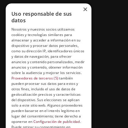
GRUPO ESNECA TV
×
Uso responsable de sus
Inicio
datos
Contacto
Nosotros y nuestros socios utilizamos
cookies y tecnologías similares para
Información Legal
almacenar y acceder a información en su
Política de Cookies
dispositivo y procesar datos personales,
como su dirección IP, identificadores únicos
y datos de navegación, para ofrecer
anuncios y contenido personalizados, medir
anuncios y contenido, obtener información
FORMACIÓN Y ENTRETENIMIENTO
sobre la audiencia y mejorar los servicios.
Formación abierta
Proveedores de terceros (5)
también
pueden procesar sus datos para estos y
Cuídate con Grupo Esneca
otros fines, incluido el uso de datos de
geolocalización precisos y características
Entrevistas profesionales
del dispositivo. Sus elecciones se aplican
solo a este sitio web. Algunos proveedores
pueden basarse en el interés legítimo en
lugar del consentimiento; tiene derecho a
EL RINCÓN DEL ALUMNO
oponerse en
Configuración de publicidad
.
Puede retirar su consentimiento en